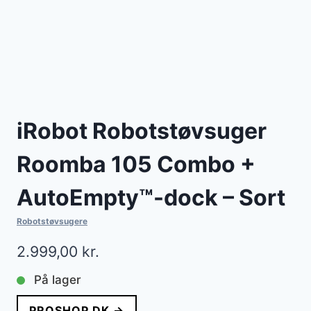
iRobot Robotstøvsuger
Roomba 105 Combo +
AutoEmpty™-dock – Sort
Robotstøvsugere
2.999,00
kr.
På lager
PROSHOP.DK →