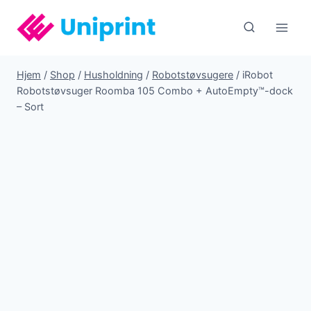
Fortsæt
til
indhold
Hjem
/
Shop
/
Husholdning
/
Robotstøvsugere
/
iRobot
Robotstøvsuger Roomba 105 Combo + AutoEmpty™-dock
– Sort