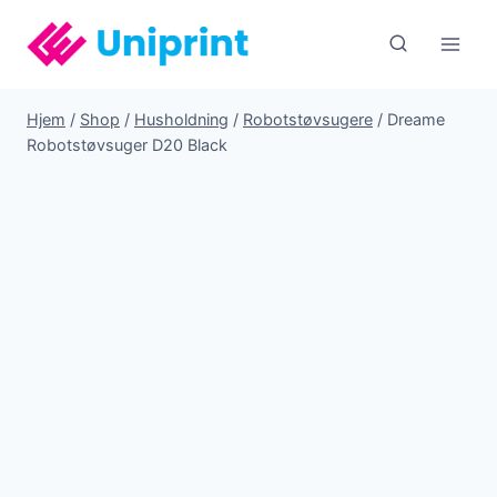
Fortsæt
til
indhold
Hjem
/
Shop
/
Husholdning
/
Robotstøvsugere
/
Dreame
Robotstøvsuger D20 Black