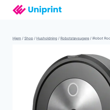
Fortsæt
til
indhold
Hjem
/
Shop
/
Husholdning
/
Robotstøvsugere
/
iRobot Ro