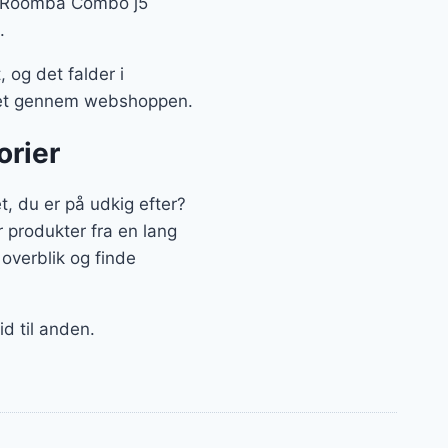
ot Roomba Combo j5
.
og det falder i
e det gennem webshoppen.
orier
 du er på udkig efter?
r produkter fra en lang
overblik og finde
id til anden.