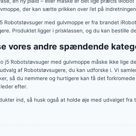
vase, en ny plaid – eller måske er det lige præcis iRob
moppe, der kan sætte prikken over i’et på indretningen
Robotstøvsuger med gulvmoppe er fra brandet iRobot, 
ere. Produktet ligger i prisklassen, og du kan bestill
se vores andre spændende kateg
 j5 Robotstøvsuger med gulvmoppe måske ikke lige det,
ot udvalg af Robotstøvsugere, du kan udforske i. Vi samle
r, så du nemmere og hurtigere kan få det forkromede 
 leder efter.
dukter ind, så husk også at holde øje med udvalget fra t