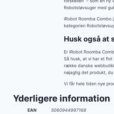
forskellen – som en ny 
Robotstøvsuger med gulv
iRobot Roomba Combo j5 
kategorien Robotstøvsug
Husk også at 
Er iRobot Roomba Combo
Så husk, at vi har et fl
række danske webbutikke
nøjagtig det produkt, du
Vi får hele tiden nye pro
Yderligere information
EAN
5060944997168