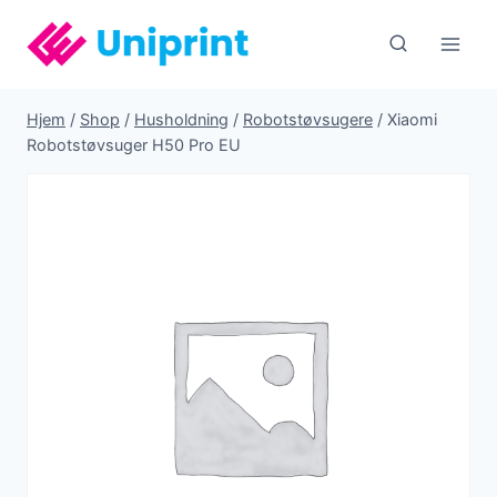
Fortsæt
til
indhold
Hjem
/
Shop
/
Husholdning
/
Robotstøvsugere
/
Xiaomi
Robotstøvsuger H50 Pro EU