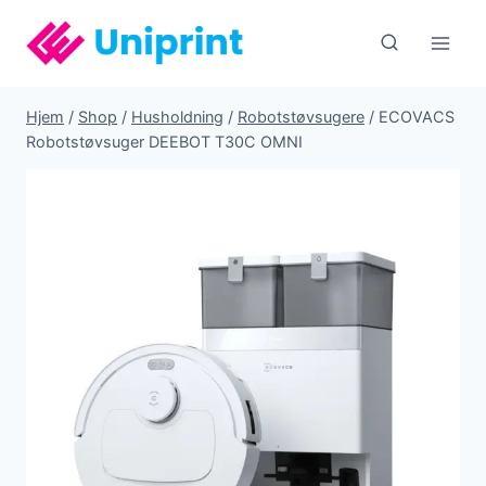
Fortsæt
til
indhold
Hjem
/
Shop
/
Husholdning
/
Robotstøvsugere
/
ECOVACS
Robotstøvsuger DEEBOT T30C OMNI