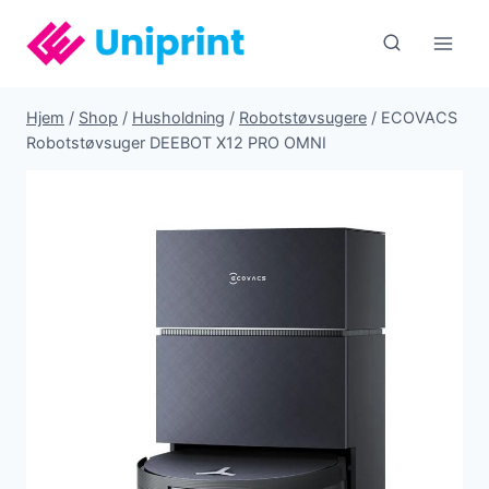
Fortsæt
til
indhold
Hjem
/
Shop
/
Husholdning
/
Robotstøvsugere
/
ECOVACS
Robotstøvsuger DEEBOT X12 PRO OMNI