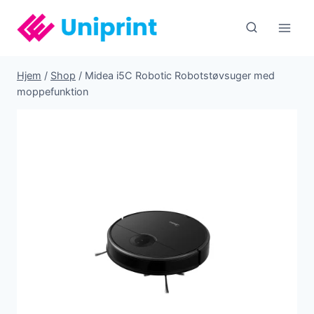
Fortsæt
til
indhold
Hjem
/
Shop
/
Midea i5C Robotic Robotstøvsuger med
moppefunktion