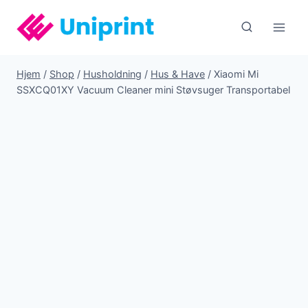
Fortsæt
til
indhold
Hjem
/
Shop
/
Husholdning
/
Hus & Have
/
Xiaomi Mi
SSXCQ01XY Vacuum Cleaner mini Støvsuger Transportabel