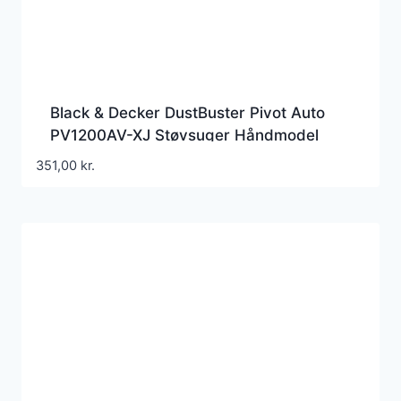
Black & Decker DustBuster Pivot Auto
PV1200AV-XJ Støvsuger Håndmodel
0.44liter Rød/grå
351,00
kr.