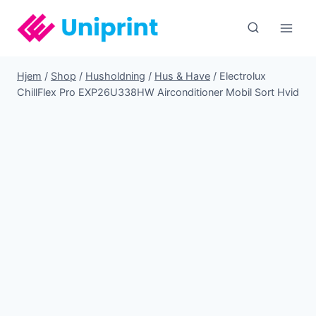
Fortsæt
til
indhold
Hjem
/
Shop
/
Husholdning
/
Hus & Have
/
Electrolux
ChillFlex Pro EXP26U338HW Airconditioner Mobil Sort Hvid