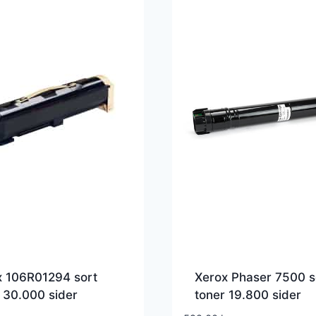
x 106R01294 sort
Xerox Phaser 7500 s
 30.000 sider
toner 19.800 sider
01294 – Kompatibel
106R01439 – Kompat