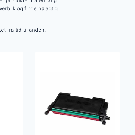
er produkter fra en lang
erblik og finde nøjagtig
t fra tid til anden.