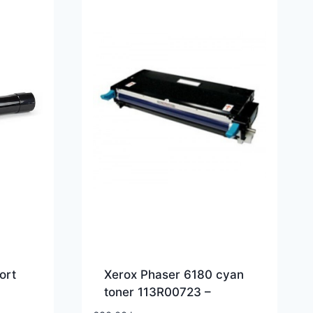
ort
Xerox Phaser 6180 cyan
toner 113R00723 –
ibel
Kompatibel