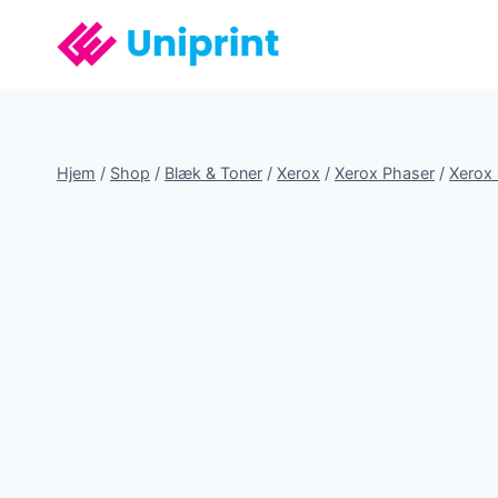
Fortsæt
til
indhold
Hjem
/
Shop
/
Blæk & Toner
/
Xerox
/
Xerox Phaser
/
Xerox