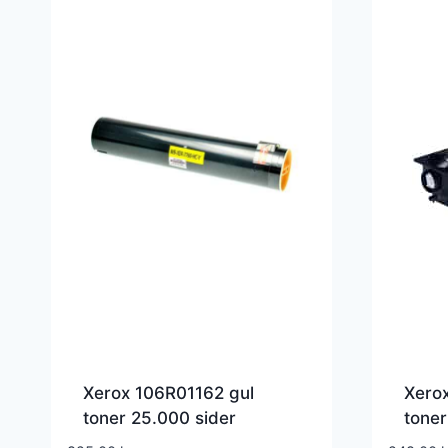
Xerox 106R01162 gul
Xero
toner 25.000 sider
toner
106R01162 – Kompatibel
106R