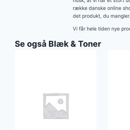
husk, at vi har et stort 
række danske online shop
det produkt, du mangler
Vi får hele tiden nye pr
Se også Blæk & Toner