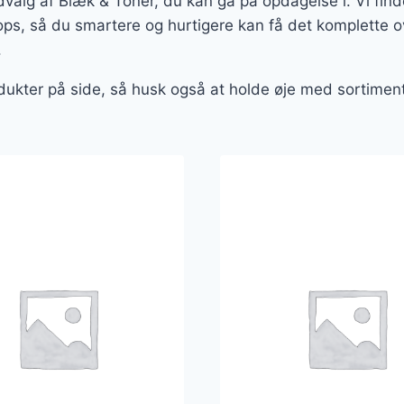
udvalg af Blæk & Toner, du kan gå på opdagelse i. Vi find
s, så du smartere og hurtigere kan få det komplette ov
.
odukter på side, så husk også at holde øje med sortimente