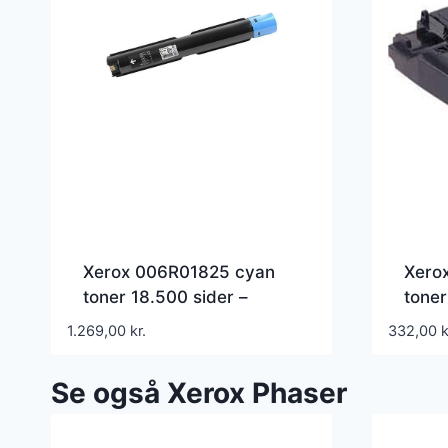
Xerox 006R01825 cyan
Xero
toner 18.500 sider –
toner
kompatibel 006R01825
106R
1.269,00
kr.
332,00
k
Se også Xerox Phaser