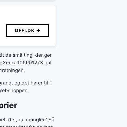
OFFI.DK →
tit de små ting, der gør
tig Xerox 106R01273 gul
dretningen.
nd, og det hører til i
a webshoppen.
orier
elt det, du mangler? Så