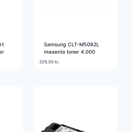
rt
Samsung CLT-M5082L
er
magenta toner 4.000
sider – Kompatibel – CLT-
329,00
kr.
M5082L