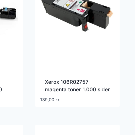
Xerox 106R02757
0
magenta toner 1.000 sider
6020/6025 – Kompatibel
139,00
kr.