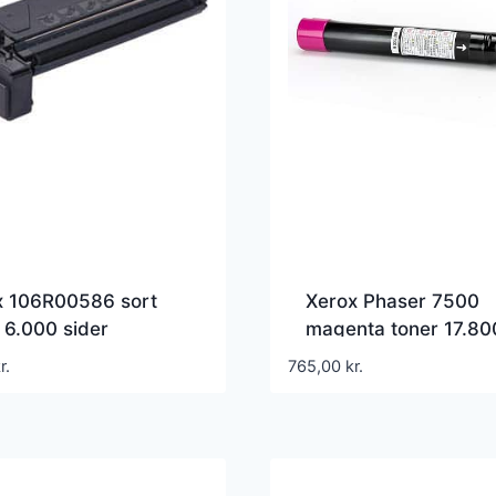
x 106R00586 sort
Xerox Phaser 7500
 6.000 sider
magenta toner 17.80
00586 – Kompatibel
sider 106R01437 –
r.
765,00
kr.
Kompatibel