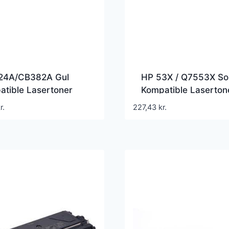
24A/CB382A Gul
HP 53X / Q7553X So
tible Lasertoner
Kompatible Laserton
7.000 Sider
r.
227,43
kr.