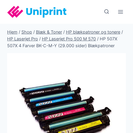
Fortsæt
til
indhold
Hjem
/
Shop
/
Blæk & Toner
/
HP blækpatroner og tonere
/
HP Laserjet Pro
/
HP Laserjet Pro 500 M 570
/
HP 507X
507X 4 Farver BK-C-M-Y (29.000 sider) Blækpatroner