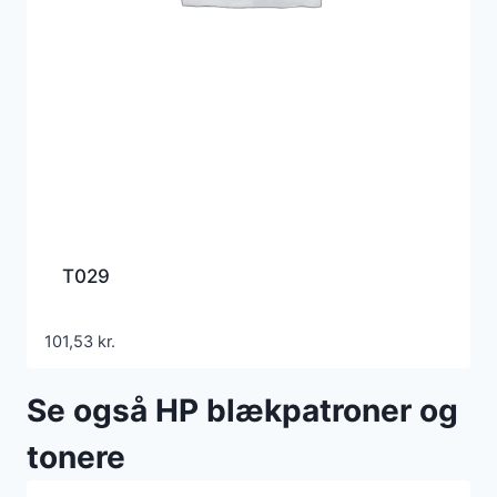
T029
101,53
kr.
Se også HP blækpatroner og
tonere