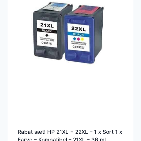
Rabat sæt! HP 21XL + 22XL – 1 x Sort 1 x
Farve – Kompatibel – 21XL – 36 ml