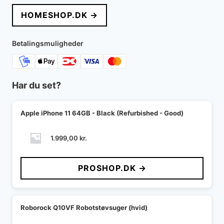
pris
pris
HOMESHOP.DK →
var:
er:
7.299,00 kr..
1.899,00 kr..
Betalingsmuligheder
Har du set?
Apple iPhone 11 64GB - Black (Refurbished - Good)
1.999,00
kr.
PROSHOP.DK →
Roborock Q10VF Robotstøvsuger (hvid)