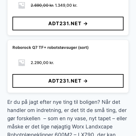
Den
Den
2.690,00
kr.
1.349,00
kr.
oprindelige
aktuelle
pris
pris
ADT231.NET →
var:
er:
2.690,00 kr..
1.349,00 kr..
Roborock Q7 TF+ robotstøvsuger (sort)
2.290,00
kr.
ADT231.NET →
Er du på jagt efter nye ting til boligen? Når det
handler om indretning, er det tit de små ting, der
gør forskellen – som en ny vase, nyt tapet – eller
måske er det lige nøjagtig Worx Landxcape
Robotplæneklipper 600M2 – LX790, der kan