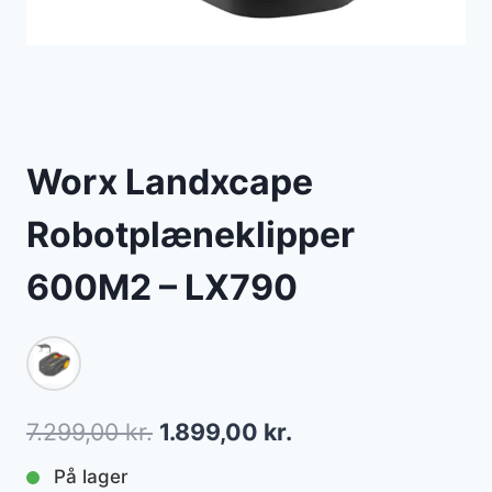
Worx Landxcape
Robotplæneklipper
600M2 – LX790
Den
Den
7.299,00
kr.
1.899,00
kr.
oprindelige
aktuelle
På lager