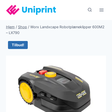
Fortsæt
til
indhold
Hjem
/
Shop
/
Worx Landxcape Robotplæneklipper 600M2
– LX790
Tilbud!