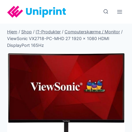
Fortsæt
til
indhold
Hjem
/
Shop
/
IT-Produkter
/
Computerskærme / Monitor
/
ViewSonic VX2718-PC-MHD 27 1920 x 1080 HDMI
DisplayPort 165Hz