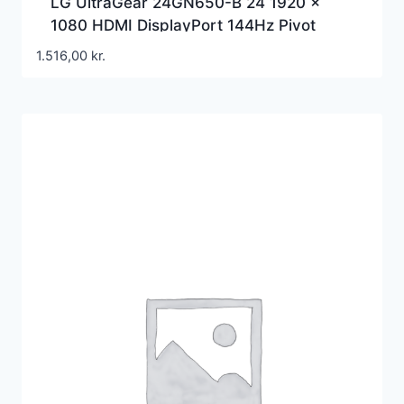
LG UltraGear 24GN650-B 24 1920 x
1080 HDMI DisplayPort 144Hz Pivot
Skærm – 24GN650-B
1.516,00
kr.