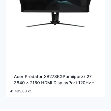
Acer Predator XB273KGPbmiipprzx 27
3840 x 2160 HDMI DisplayPort 120Hz –
UM.HX3EE.P13
41.495,00
kr.