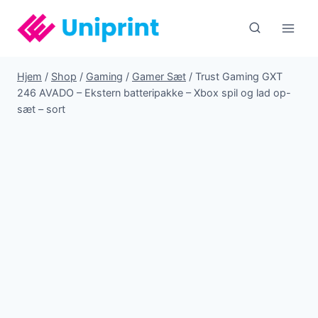
Fortsæt
til
indhold
Hjem
/
Shop
/
Gaming
/
Gamer Sæt
/
Trust Gaming GXT
246 AVADO – Ekstern batteripakke – Xbox spil og lad op-
sæt – sort