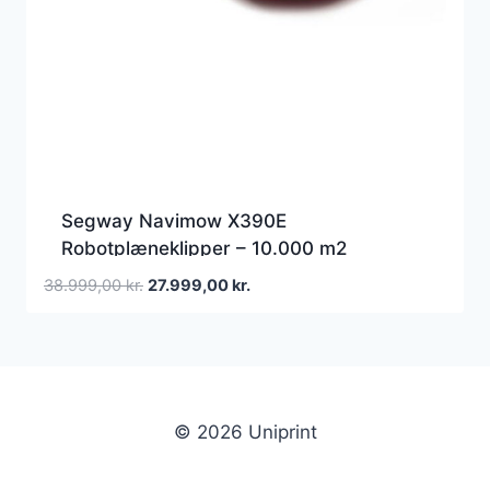
Segway Navimow X390E
Robotplæneklipper – 10.000 m2
Den
Den
38.999,00
kr.
27.999,00
kr.
oprindelige
aktuelle
pris
pris
var:
er:
38.999,00 kr..
27.999,00 kr..
© 2026 Uniprint