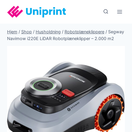
Fortsæt
til
indhold
Hjem
/
Shop
/
Husholdning
/
Robotplæneklippere
/
Segway
Navimow i220E LiDAR Robotplæneklipper – 2.000 m2