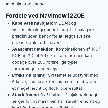
med sin arbejdsdag.
Fordele ved Navimow i220E
Kabelvask navigation
: LiDAR og
visionsteknologi gør det muligt at navigere
præcist uden behov for at lægge fysiske
grænsekabler ud i haven
Avanceret detektion
: Kombinationen af 140°
RGB og 3D LiDAR sikrer, at maskinen kan
opdage over 200 forskellige typer
forhindringer undervejs
Effektiv klipning
: Systemet er udstyret med
6 knive, som arbejder sammen om at skabe
et meget jævnt og flot klipperesultat
Stærk fremdrift
: Et robust 2-hjulstræk bagtil
sørger for, at maskinen har stabil fremdrift og
kan håndtere terrænet effektivt