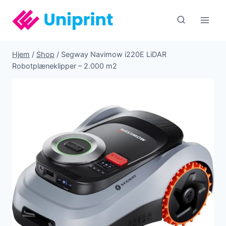
Fortsæt
til
indhold
Hjem
/
Shop
/
Segway Navimow i220E LiDAR
Robotplæneklipper – 2.000 m2