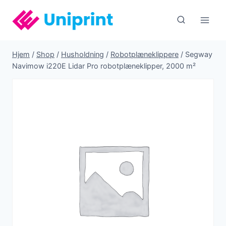
Fortsæt
til
indhold
Hjem
/
Shop
/
Husholdning
/
Robotplæneklippere
/
Segway
Navimow i220E Lidar Pro robotplæneklipper, 2000 m²