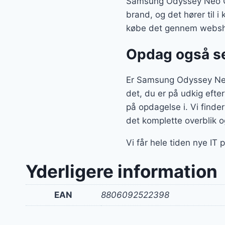
Samsung Odyssey Neo G
brand, og det hører til 
købe det gennem webs
Opdag også se
Er Samsung Odyssey Ne
det, du er på udkig efte
på opdagelse i. Vi find
det komplette overblik o
Vi får hele tiden nye IT
Yderligere information
EAN
8806092522398