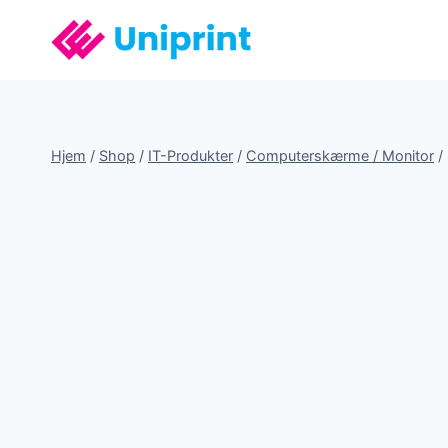
Fortsæt
til
indhold
Hjem
/
Shop
/
IT-Produkter
/
Computerskærme / Monitor
/