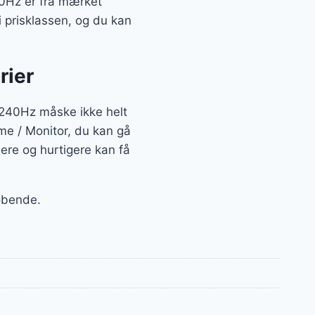
Hz er fra mærket
i prisklassen, og du kan
rier
40Hz måske ikke helt
rme / Monitor, du kan gå
ere og hurtigere kan få
løbende.