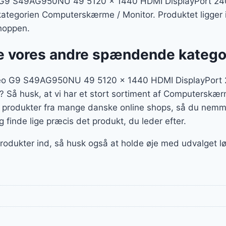
9 S49AG950NU 49 5120 x 1440 HDMI DisplayPort 240
i kategorien Computerskærme / Monitor. Produktet ligger 
hoppen.
 vores andre spændende katego
o G9 S49AG950NU 49 5120 x 1440 HDMI DisplayPort 2
r? Så husk, at vi har et stort sortiment af Computerskæ
er produkter fra mange danske online shops, så du nemm
g finde lige præcis det produkt, du leder efter.
 produkter ind, så husk også at holde øje med udvalget 