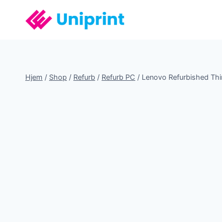
Fortsæt
til
indhold
Hjem
/
Shop
/
Refurb
/
Refurb PC
/
Lenovo Refurbished Thi