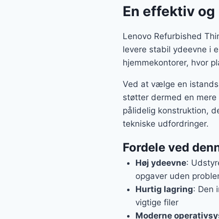
En effektiv o
Lenovo Refurbished Thin
levere stabil ydeevne i 
hjemmekontorer, hvor pla
Ved at vælge en istandsa
støtter dermed en mere 
pålidelig konstruktion, d
tekniske udfordringer.
Fordele ved den
Høj ydeevne
: Udstyr
opgaver uden proble
Hurtig lagring
: Den 
vigtige filer
Moderne operativs