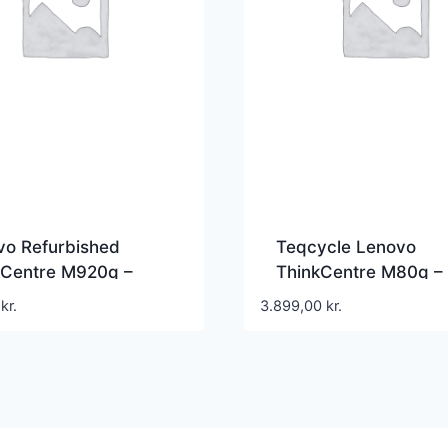
vo Refurbished
Teqcycle Lenovo
kCentre M920q –
ThinkCentre M80q –
i5 | 16GB | 512GB | A
i5 | 16GB | 256GB |
0
kr.
3.899,00
kr.
e
Premium Grade |
Refurbished