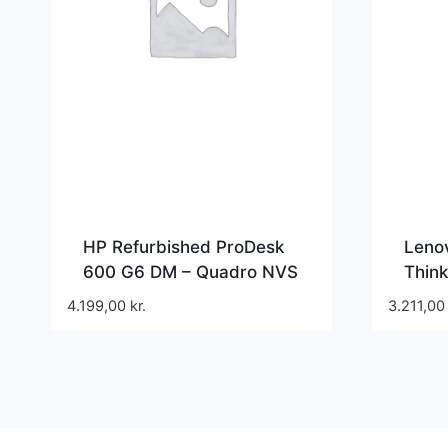
HP Refurbished ProDesk
Leno
600 G6 DM – Quadro NVS
Thin
310 | Core i5 | 16GB |
Core 
4.199,00
kr.
3.211,0
256GB | A Grade
Grad