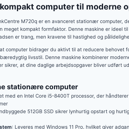
g kompakt computer til moderne 
kCentre M720q er en avanceret stationær computer, der
en meget kompakt formfaktor. Denne maskine er ideel til 
dsen er trang, men kravene til hastighed og pålidelighe
t computer bidrager du aktivt til at reducere behovet fo
bæredygtig livsstil. Denne maskine kombinerer modern
er sikrer, at dine daglige arbejdsopgaver bliver udført ud
ne stationære computer
et med en Intel Core i5-8400T processor, der håndtere
mer
indbyggede 512GB SSD sikrer lynhurtig opstart og hurtig 
ystem
: Leveres med Windows 11 Pro, hvilket giver adgan