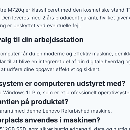
e M720q er klassificeret med den kosmetiske stand T1A,
Den leveres med 2 års producent garanti, hvilket giver d
ing er beskyttet ved eventuelle fejl.
lg til din arbejdsstation
mputer får du en moderne og effektiv maskine, der ik
 til at blive en integreret del af din digitale hverdag o
 at udføre dine opgaver effektivt og sikkert.
vsystem er computeren udstyret med?
Windows 11 Pro, som er et professionelt operativsyste
antien på produktet?
 garanti med denne Lenovo Refurbished maskine.
gerplads anvendes i maskinen?
512GB SSD, som sikrer hurtig adgang til data og hurtig 