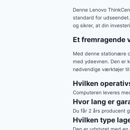
Denne Lenovo ThinkCentr
standard for udseendet. 
og sikrer, at din invester
Et fremragende va
Med denne stationære co
med ydeevnen. Den er klar
nødvendige værktøjer til
Hvilken operati
Computeren leveres med 
Hvor lang er gar
Du får 2 års producent
Hvilken type la
Den er udstyret med en 