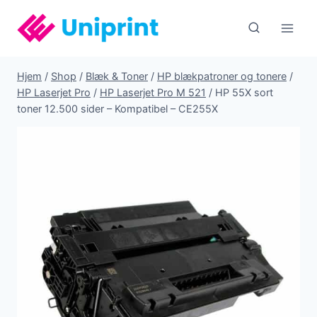
Fortsæt
til
indhold
Hjem
/
Shop
/
Blæk & Toner
/
HP blækpatroner og tonere
/
HP Laserjet Pro
/
HP Laserjet Pro M 521
/
HP 55X sort
toner 12.500 sider – Kompatibel – CE255X