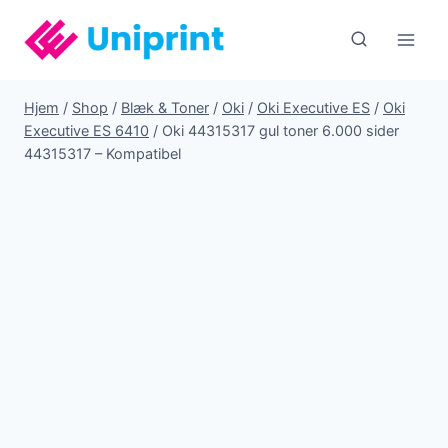
Fortsæt
til
indhold
Hjem
/
Shop
/
Blæk & Toner
/
Oki
/
Oki Executive ES
/
Oki
Executive ES 6410
/
Oki 44315317 gul toner 6.000 sider
44315317 – Kompatibel