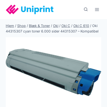
Fortsæt
til
indhold
Hjem
/
Shop
/
Blæk & Toner
/
Oki
/
Oki C
/
Oki C 610
/
Oki
44315307 cyan toner 6.000 sider 44315307 – Kompatibel