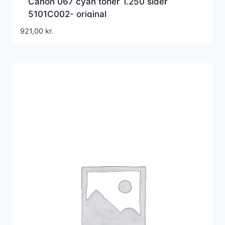
Canon 067 cyan toner 1.250 sider
5101C002- original
921,00
kr.