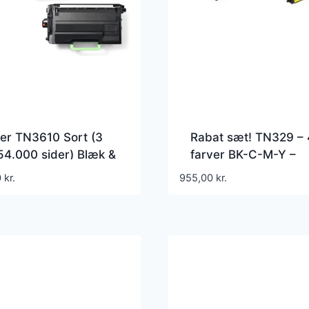
er TN3610 Sort (3
Rabat sæt! TN329 – 
 54.000 sider) Blæk &
farver BK-C-M-Y –
r
Kompatibel Brother –
0
kr.
955,00
kr.
TN329 – 24.000 side