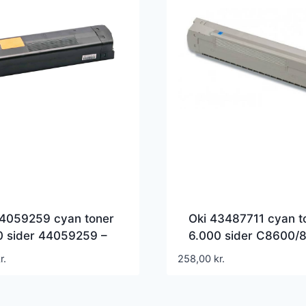
44059259 cyan toner
Oki 43487711 cyan t
0 sider 44059259 –
6.000 sider C8600/
atibel
– Kompatibel
r.
258,00
kr.