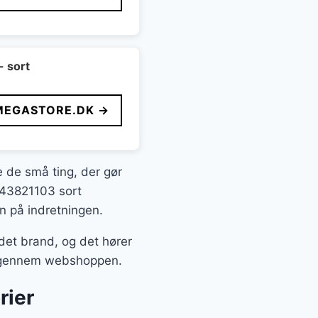
- sort
MEGASTORE.DK →
te de små ting, der gør
i 43821103 sort
n på indretningen.
et brand, og det hører
det gennem webshoppen.
rier