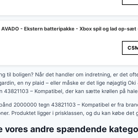
VADO - Ekstern batteripakke - Xbox spil og lad op-sæt 
CS
ing til boligen? Når det handler om indretning, er det of
gardin, en ny plaid – eller måske er det lige nøjagtig Ok
43821103 – Kompatibel, der kan sætte krøllen på hale
ebånd 2000000 tegn 43821103 – Kompatibel er fra brand
Toner. Produktet ligger i prisklassen, og du kan købe 
 vores andre spændende katego