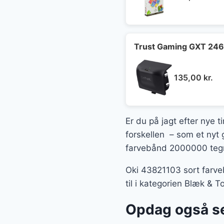
Trust Gaming GXT 246 A
135,00
kr.
Er du på jagt efter nye t
forskellen – som et nyt 
farvebånd 2000000 tegn 
Oki 43821103 sort farv
til i kategorien Blæk & 
Opdag også se