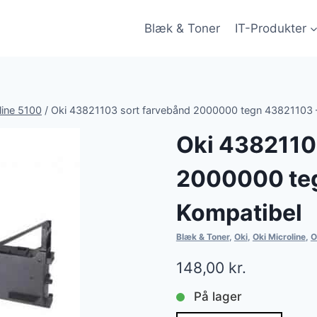
Blæk & Toner
IT-Produkter
line 5100
/
Oki 43821103 sort farvebånd 2000000 tegn 43821103 
Oki 4382110
2000000 te
Kompatibel
Blæk & Toner
,
Oki
,
Oki Microline
,
O
148,00
kr.
På lager