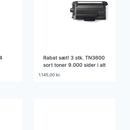
4
Rabat sæt! 3 stk. TN3600
sort toner 9.000 sider i alt
– Kompatibel Brother –
1.145,00
kr.
r
TN-3600