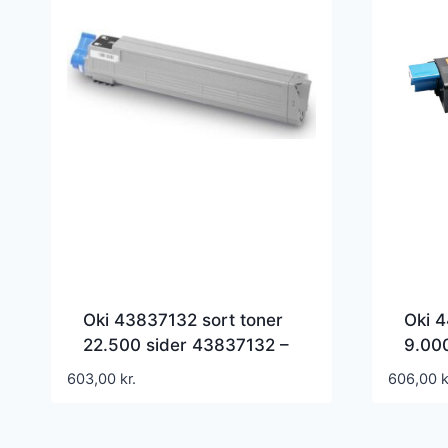
Oki 43837132 sort toner
Oki 
22.500 sider 43837132 –
9.00
Kompatibel
Komp
603,00
kr.
606,00
k