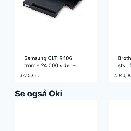
Samsung CLT-R406
Broth
tromle 24.000 sider –
stk.,
Kompatibel – SU403A
Tone
327,00
kr.
2.646,0
Se også Oki