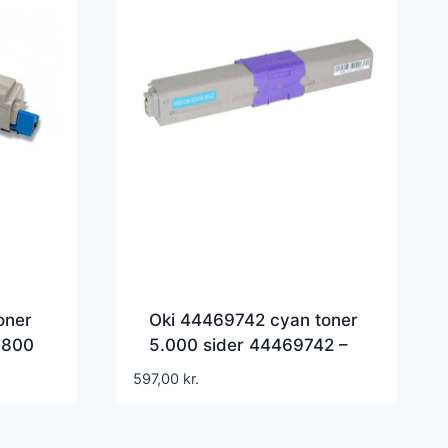
oner
Oki 44469742 cyan toner
8800
5.000 sider 44469742 –
Kompatibel
597,00
kr.