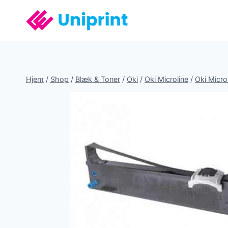
Fortsæt
til
indhold
Hjem
/
Shop
/
Blæk & Toner
/
Oki
/
Oki Microline
/
Oki Micro