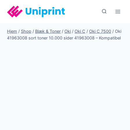
Fortsæt
til
indhold
Hjem
/
Shop
/
Blæk & Toner
/
Oki
/
Oki C
/
Oki C 7500
/
Oki
41963008 sort toner 10.000 sider 41963008 – Kompatibel