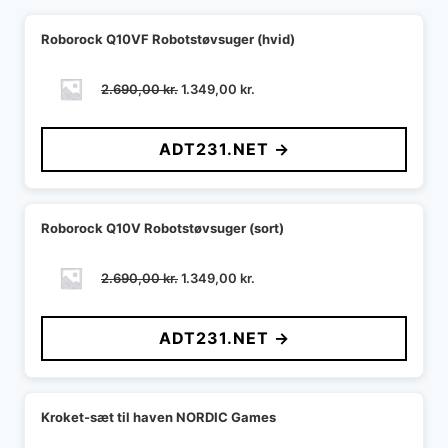
Roborock Q10VF Robotstøvsuger (hvid)
Den
Den
2.690,00
kr.
1.349,00
kr.
oprindelige
aktuelle
pris
pris
ADT231.NET →
var:
er:
2.690,00 kr..
1.349,00 kr..
Roborock Q10V Robotstøvsuger (sort)
Den
Den
2.690,00
kr.
1.349,00
kr.
oprindelige
aktuelle
pris
pris
ADT231.NET →
var:
er:
2.690,00 kr..
1.349,00 kr..
Kroket-sæt til haven NORDIC Games