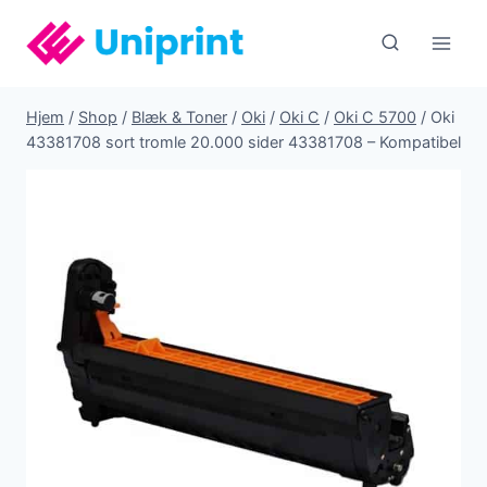
Fortsæt
til
indhold
Hjem
/
Shop
/
Blæk & Toner
/
Oki
/
Oki C
/
Oki C 5700
/
Oki
43381708 sort tromle 20.000 sider 43381708 – Kompatibel