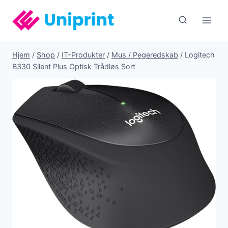
Fortsæt
til
indhold
Hjem
/
Shop
/
IT-Produkter
/
Mus / Pegeredskab
/
Logitech
B330 Silent Plus Optisk Trådløs Sort