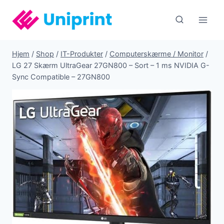
Fortsæt
til
indhold
Hjem
/
Shop
/
IT-Produkter
/
Computerskærme / Monitor
/
LG 27 Skærm UltraGear 27GN800 – Sort – 1 ms NVIDIA G-
Sync Compatible – 27GN800