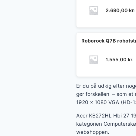
2.690,00
kr.
Roborock Q7B robotst
1.555,00
kr.
Er du på udkig efter nog
gør forskellen – som et 
1920 x 1080 VGA (HD-15)
Acer KB272HL Hbi 27 192
kategorien Computerskærm
webshoppen.