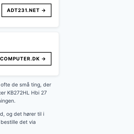
ADT231.NET →
FCOMPUTER.DK →
 ofte de små ting, der
 Acer KB272HL Hbi 27
ningen.
og det hører til i
estille det via