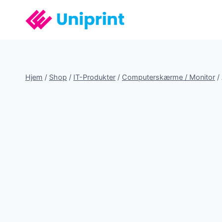
Fortsæt
til
indhold
Hjem
/
Shop
/
IT-Produkter
/
Computerskærme / Monitor
/