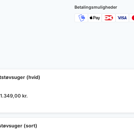
Betalingsmuligheder
støvsuger (hvid)
Den
Den
1.349,00
kr.
oprindelige
aktuelle
pris
pris
var:
er:
2.690,00 kr..
1.349,00 kr..
tøvsuger (sort)