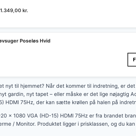
Den
Den
1.349,00
kr.
oprindelige
aktuelle
pris
pris
var:
er:
2.690,00 kr..
1.349,00 kr..
øvsuger Poseløs Hvid
et nyt til hjemmet? Når det kommer til indretning, er det
nyt gardin, nyt tapet – eller måske er det lige nøjagtig
 HDMI 75Hz, der kan sætte krøllen på halen på indret
0 x 1080 VGA (HD-15) HDMI 75Hz er fra brandet brand, 
e / Monitor. Produktet ligger i prisklassen, og du kan b