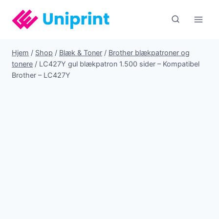
Fortsæt
til
indhold
Hjem
/
Shop
/
Blæk & Toner
/
Brother blækpatroner og
tonere
/
LC427Y gul blækpatron 1.500 sider – Kompatibel
Brother – LC427Y