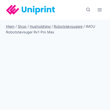
Fortsæt
til
indhold
Hjem
/
Shop
/
Husholdning
/
Robotstøvsugere
/
IMOU
Robotstøvsuger Rv1 Pro Max