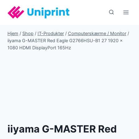
Fortsæt
til
indhold
Hjem
/
Shop
/
IT-Produkter
/
Computerskærme / Monitor
/
iiyama G-MASTER Red Eagle G2766HSU-B1 27 1920 x
1080 HDMI DisplayPort 165Hz
iiyama G-MASTER Red