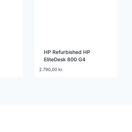
HP Refurbished HP
EliteDesk 800 G4
 i5
refurbished
2.790,00
kr.
 GB –
ished