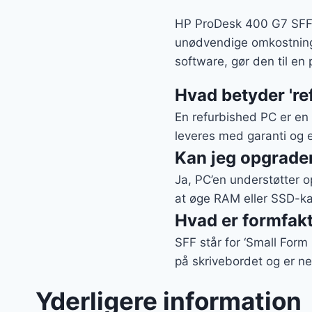
HP ProDesk 400 G7 SFF e
unødvendige omkostning
software, gør den til en
Hvad betyder 're
En refurbished PC er en 
leveres med garanti og e
Kan jeg opgrade
Ja, PC’en understøtter o
at øge RAM eller SSD-ka
Hvad er formfakt
SFF står for ‘Small Form
på skrivebordet og er n
Yderligere information