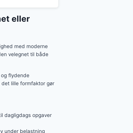
et eller
elighed med moderne
en velegnet til både
 og flydende
et lille formfaktor gør
til dagligdags opgaver
lv under belastning