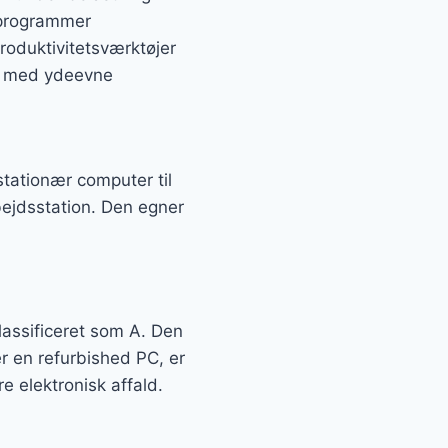
g programmer
roduktivitetsværktøjer
s med ydeevne
stationær computer til
ejdsstation. Den egner
assificeret som A. Den
er en refurbished PC, er
e elektronisk affald.