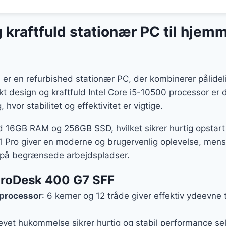
g kraftfuld stationær PC til hjemm
er en refurbished stationær PC, der kombinerer pålid
 design og kraftfuld Intel Core i5-10500 processor er d
vor stabilitet og effektivitet er vigtige.
16GB RAM og 256GB SSD, hvilket sikrer hurtig opstart
 Pro giver en moderne og brugervenlig oplevelse, mens d
v på begrænsede arbejdspladser.
ProDesk 400 G7 SFF
 processor
: 6 kerner og 12 tråde giver effektiv ydeevne 
evet hukommelse sikrer hurtig og stabil performance se