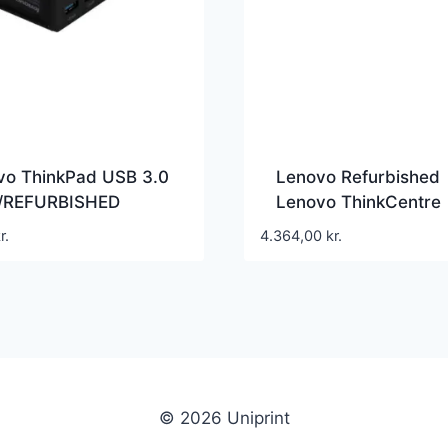
vo ThinkPad USB 3.0
Lenovo Refurbished
/REFURBISHED
Lenovo ThinkCentre
 – Dockingstation –
M70Q G2 – tiny Core
r.
4.364,00
kr.
 GigE – FRU – for
11400T 1.3 GHz – 16
 ThinkPad Edge
SSD 256 GB – refurb
 E530 ThinkPad
 T530 X13X X220
X230i Tablet
© 2026 Uniprint