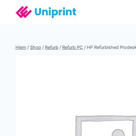
Fortsæt
til
indhold
Hjem
/
Shop
/
Refurb
/
Refurb PC
/
HP Refurbished Prodesk