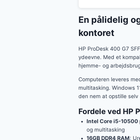
En pålidelig o
kontoret
HP ProDesk 400 G7 SFF 
ydeevne. Med et kompakt
hjemme- og arbejdsbrug, h
Computeren leveres med 
multitasking. Windows 11
den nem at opstille sel
Fordele ved HP 
Intel Core i5-10500
og multitasking
16GB DDR4 RAM
: Ur