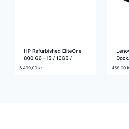
HP Refurbished EliteOne
Leno
800 G6 – i5 / 16GB /
Dock
256GB
enhed
6.499,00
kr.
458,00
k
USB –
B580
E430
T430
X230 