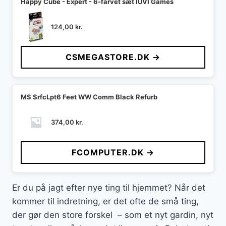
Happy Cube - Expert - 6-farvet sæt IUVI Games
124,00
kr.
CSMEGASTORE.DK →
MS SrfcLpt6 Feet WW Comm Black Refurb
374,00
kr.
FCOMPUTER.DK →
Er du på jagt efter nye ting til hjemmet? Når det
kommer til indretning, er det ofte de små ting,
der gør den store forskel – som et nyt gardin, nyt