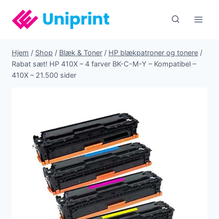
Fortsæt
til
indhold
Hjem
/
Shop
/
Blæk & Toner
/
HP blækpatroner og tonere
/
Rabat sæt! HP 410X – 4 farver BK-C-M-Y – Kompatibel –
410X – 21.500 sider