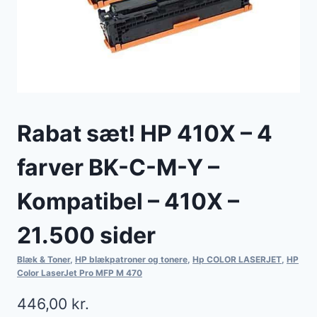
Rabat sæt! HP 410X – 4
farver BK-C-M-Y –
Kompatibel – 410X –
21.500 sider
Blæk & Toner
,
HP blækpatroner og tonere
,
Hp COLOR LASERJET
,
HP
Color LaserJet Pro MFP M 470
446,00
kr.