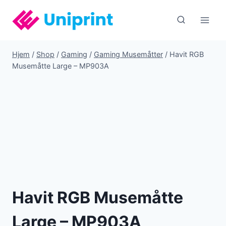
Fortsæt
til
indhold
Hjem
/
Shop
/
Gaming
/
Gaming Musemåtter
/
Havit RGB
Musemåtte Large – MP903A
Havit RGB Musemåtte
Large – MP903A