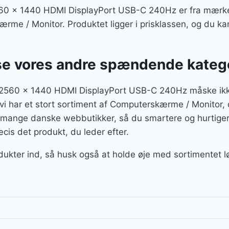
0 x 1440 HDMI DisplayPort USB-C 240Hz er fra mærket 
rme / Monitor. Produktet ligger i prisklassen, og du ka
se vores andre spændende kateg
2560 x 1440 HDMI DisplayPort USB-C 240Hz måske ikke
 vi har et stort sortiment af Computerskærme / Monitor
fra mange danske webbutikker, så du smartere og hurtige
æcis det produkt, du leder efter.
odukter ind, så husk også at holde øje med sortimentet 