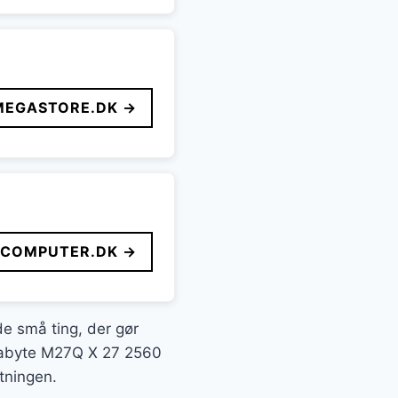
MEGASTORE.DK →
FCOMPUTER.DK →
 de små ting, der gør
Gigabyte M27Q X 27 2560
tningen.