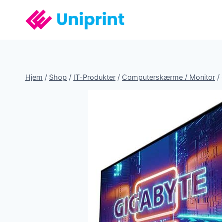
Fortsæt
til
indhold
Hjem
/
Shop
/
IT-Produkter
/
Computerskærme / Monitor
/