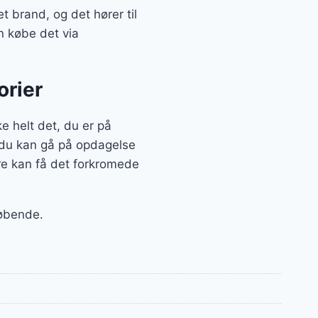
brand, og det hører til
n købe det via
orier
 helt det, du er på
, du kan gå på opdagelse
re kan få det forkromede
løbende.