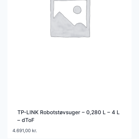
TP-LINK Robotstøvsuger – 0,280 L – 4 L
– dToF
4.691,00
kr.