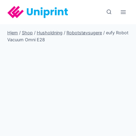
Fortsæt
til
indhold
Hjem
/
Shop
/
Husholdning
/
Robotstøvsugere
/
eufy Robot
Vacuum Omni E28