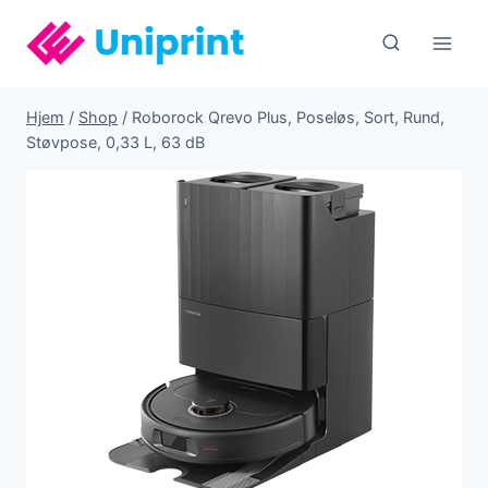
Fortsæt
til
indhold
Hjem
/
Shop
/
Roborock Qrevo Plus, Poseløs, Sort, Rund,
Støvpose, 0,33 L, 63 dB