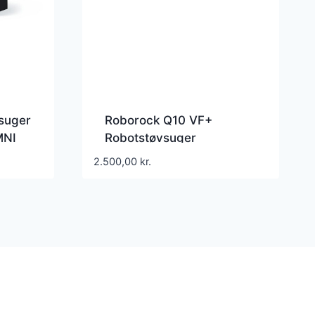
suger
Roborock Q10 VF+
MNI
Robotstøvsuger
Q10VFP52-00 – 10000 Pa
2.500,00
kr.
– 150 min. – Poseløs – 0,2
L