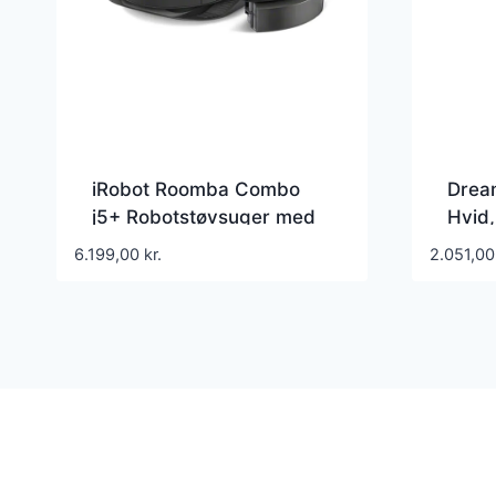
iRobot Roomba Combo
Dream
j5+ Robotstøvsuger med
Hvid,
gulvmoppe
Opla
6.199,00
kr.
2.051,0