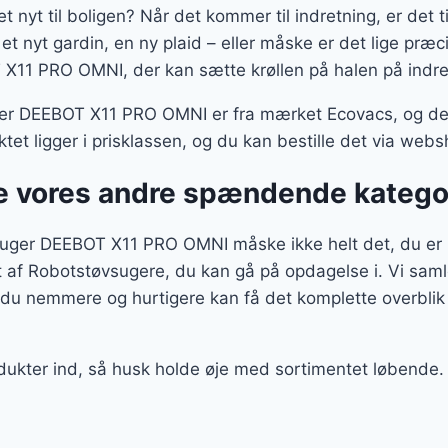
t nyt til boligen? Når det kommer til indretning, er det t
et nyt gardin, en ny plaid – eller måske er det lige pr
X11 PRO OMNI, der kan sætte krøllen på halen på indre
 DEEBOT X11 PRO OMNI er fra mærket Ecovacs, og det 
et ligger i prisklassen, og du kan bestille det via web
 vores andre spændende katego
ger DEEBOT X11 PRO OMNI måske ikke helt det, du er p
ent af Robotstøvsugere, du kan gå på opdagelse i. Vi sam
du nemmere og hurtigere kan få det komplette overblik 
odukter ind, så husk holde øje med sortimentet løbende.