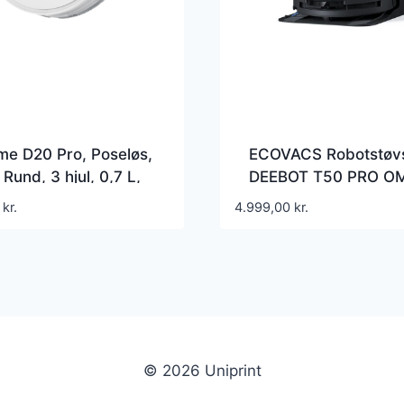
e D20 Pro, Poseløs,
ECOVACS Robotstøv
 Rund, 3 hjul, 0,7 L,
DEEBOT T50 PRO O
dning
Gen3
0
kr.
4.999,00
kr.
© 2026 Uniprint