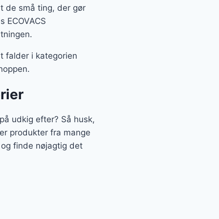
it de små ting, der gør
æcis ECOVACS
tningen.
falder i kategorien
shoppen.
rier
å udkig efter? Så husk,
ler produkter fra mange
og finde nøjagtig det