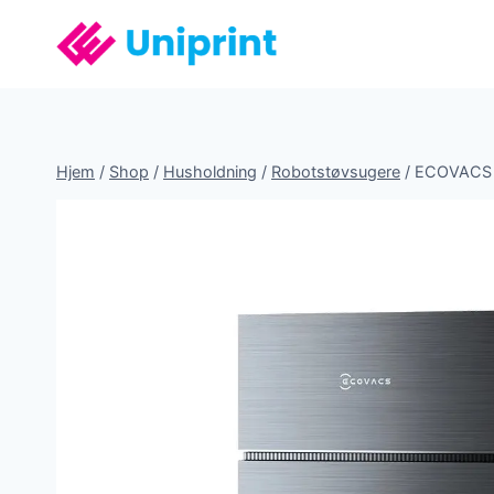
Fortsæt
til
indhold
Hjem
/
Shop
/
Husholdning
/
Robotstøvsugere
/
ECOVACS 