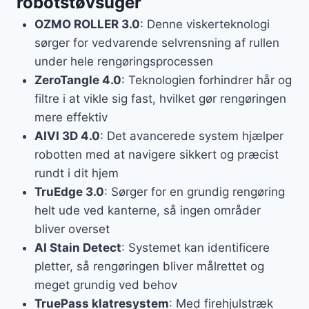
robotstøvsuger
OZMO ROLLER 3.0
: Denne viskerteknologi
sørger for vedvarende selvrensning af rullen
under hele rengøringsprocessen
ZeroTangle 4.0
: Teknologien forhindrer hår og
filtre i at vikle sig fast, hvilket gør rengøringen
mere effektiv
AIVI 3D 4.0
: Det avancerede system hjælper
robotten med at navigere sikkert og præcist
rundt i dit hjem
TruEdge 3.0
: Sørger for en grundig rengøring
helt ude ved kanterne, så ingen områder
bliver overset
AI Stain Detect
: Systemet kan identificere
pletter, så rengøringen bliver målrettet og
meget grundig ved behov
TruePass klatresystem
: Med firehjulstræk