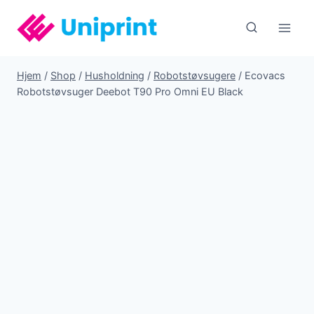
Fortsæt
til
indhold
Hjem
/
Shop
/
Husholdning
/
Robotstøvsugere
/
Ecovacs
Robotstøvsuger Deebot T90 Pro Omni EU Black