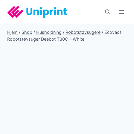
Fortsæt
til
indhold
Hjem
/
Shop
/
Husholdning
/
Robotstøvsugere
/
Ecovacs
Robotstøvsuger Deebot T30C – White