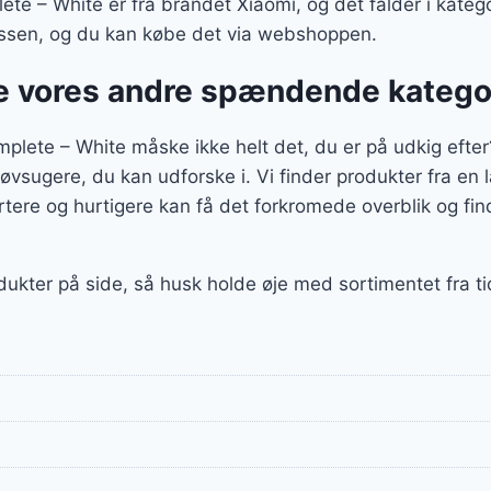
te – White er fra brandet Xiaomi, og det falder i kate
lassen, og du kan købe det via webshoppen.
 vores andre spændende katego
lete – White måske ikke helt det, du er på udkig efter?
tøvsugere, du kan udforske i. Vi finder produkter fra e
tere og hurtigere kan få det forkromede overblik og fin
dukter på side, så husk holde øje med sortimentet fra ti