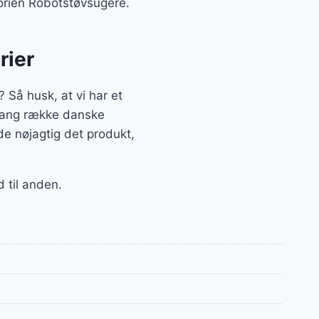
gorien Robotstøvsugere.
rier
 Så husk, at vi har et
n lang række danske
de nøjagtig det produkt,
d til anden.