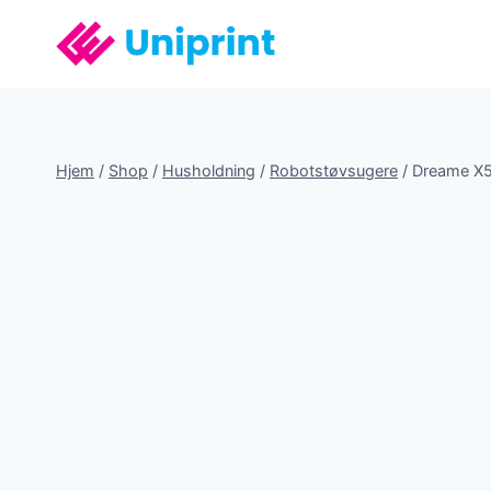
Fortsæt
til
indhold
Hjem
/
Shop
/
Husholdning
/
Robotstøvsugere
/
Dreame X5