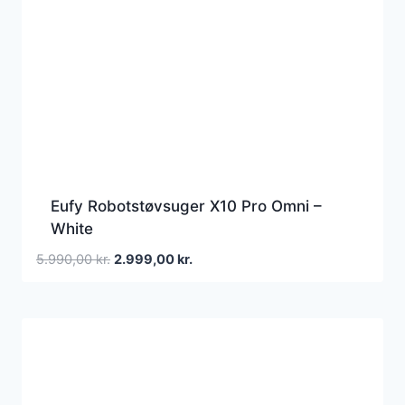
Eufy Robotstøvsuger X10 Pro Omni –
White
Den
Den
5.990,00
kr.
2.999,00
kr.
oprindelige
aktuelle
pris
pris
var:
er:
5.990,00 kr..
2.999,00 kr..