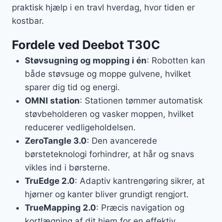
praktisk hjælp i en travl hverdag, hvor tiden er
kostbar.
Fordele ved Deebot T30C
Støvsugning og mopping i én
: Robotten kan
både støvsuge og moppe gulvene, hvilket
sparer dig tid og energi.
OMNI station
: Stationen tømmer automatisk
støvbeholderen og vasker moppen, hvilket
reducerer vedligeholdelsen.
ZeroTangle 3.0
: Den avancerede
børsteteknologi forhindrer, at hår og snavs
vikles ind i børsterne.
TruEdge 2.0
: Adaptiv kantrengøring sikrer, at
hjørner og kanter bliver grundigt rengjort.
TrueMapping 2.0
: Præcis navigation og
kortlægning af dit hjem for en effektiv