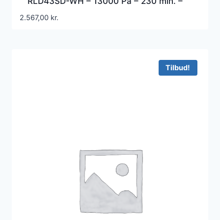
RLD43SD-WH – 13000 Pa – 230 min. –
3,595 L – Støvpose
2.567,00
kr.
Tilbud!