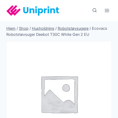
Fortsæt
til
indhold
Hjem
/
Shop
/
Husholdning
/
Robotstøvsugere
/
Ecovacs
Robotstøvsuger Deebot T30C White Gen 2 EU