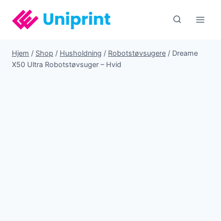
Fortsæt
til
indhold
Hjem
/
Shop
/
Husholdning
/
Robotstøvsugere
/
Dreame
X50 Ultra Robotstøvsuger – Hvid