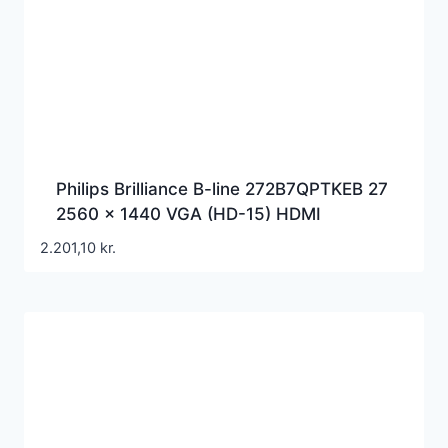
Philips Brilliance B-line 272B7QPTKEB 27
2560 x 1440 VGA (HD-15) HDMI
DisplayPort Mini DisplayPort 60Hz Pivot
2.201,10
kr.
Skærm