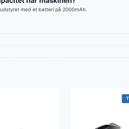
apacitet har maskinen?
 udstyret med et batteri på 2000mAh.
T