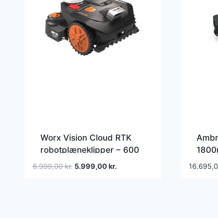
Worx Vision Cloud RTK
Ambro
robotplæneklipper – 600
1800
m2 – WR306E.1
Robo
Den
Den
6.999,00
kr.
5.999,00
kr.
16.695,
oprindelige
aktuelle
pris
pris
var:
er:
6.999,00 kr..
5.999,00 kr..