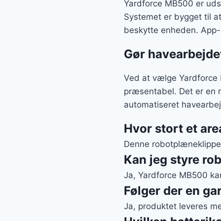
Yardforce MB500 er udst
Systemet er bygget til a
beskytte enheden. App-
Gør havearbejdet
Ved at vælge Yardforce 
præsentabel. Det er en 
automatiseret havearbejd
Hvor stort et ar
Denne robotplæneklipper 
Kan jeg styre ro
Ja, Yardforce MB500 kan 
Følger der en g
Ja, produktet leveres m