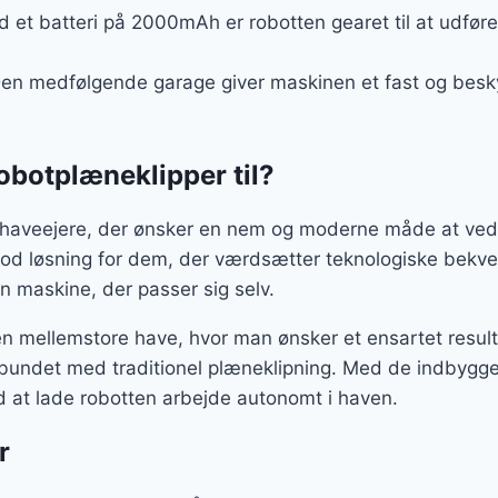
d et batteri på 2000mAh er robotten gearet til at udføre 
Den medfølgende garage giver maskinen et fast og beskyt
obotplæneklipper til?
l haveejere, der ønsker en nem og moderne måde at ved
 god løsning for dem, der værdsætter teknologiske be
n maskine, der passer sig selv.
en mellemstore have, hvor man ønsker et ensartet resul
orbundet med traditionel plæneklipning. Med de indbyg
d at lade robotten arbejde autonomt i haven.
r