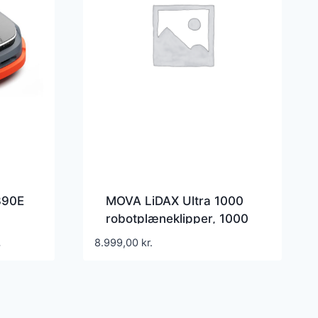
390E
MOVA LiDAX Ultra 1000
robotplæneklipper, 1000
m²
Den
.
8.999,00
kr.
aktuelle
pris
er:
.
27.999,00 kr..