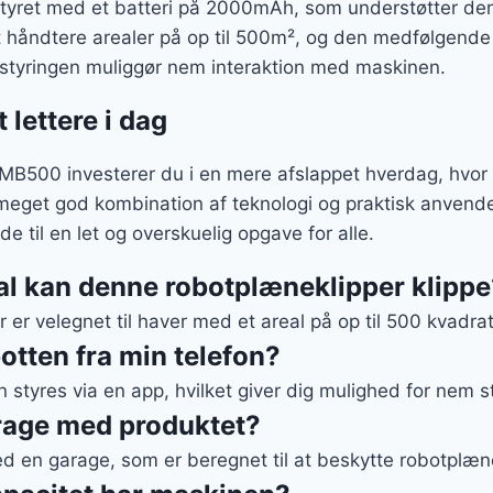
yret med et batteri på 2000mAh, som understøtter den 
t håndtere arealer på op til 500m², og den medfølgende 
styringen muliggør nem interaktion med maskinen.
 lettere i dag
MB500 investerer du i en mere afslappet hverdag, hvor 
meget god kombination af teknologi og praktisk anvende
e til en let og overskuelig opgave for alle.
eal kan denne robotplæneklipper klipp
er velegnet til haver med et areal på op til 500 kvadra
botten fra min telefon?
styres via en app, hvilket giver dig mulighed for nem s
arage med produktet?
ed en garage, som er beregnet til at beskytte robotplæn