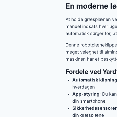
En moderne løs
At holde græsplænen ve
manuel indsats hver uge
automatisk sørger for, at
Denne robotplæneklipper 
meget velegnet til almin
maskinen har et beskytte
Fordele ved Yar
Automatisk klipnin
hverdagen
App-styring
: Du kan
din smartphone
Sikkerhedssensorer
din græsplæne