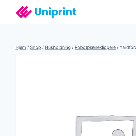
Fortsæt
til
indhold
Hjem
/
Shop
/
Husholdning
/
Robotplæneklippere
/
Yardfo