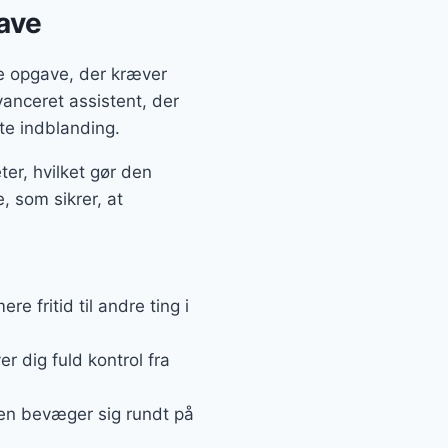
have
e opgave, der kræver
anceret assistent, der
kte indblanding.
er, hvilket gør den
, som sikrer, at
e fritid til andre ting i
r dig fuld kontrol fra
nen bevæger sig rundt på