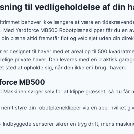
ning til vedligeholdelse af din 
ltrimmet behøver ikke længere at være en tidskrævend
. Med Yardforce MB500 Robotplæneklipper får du en av
 din plæne altid fremstår flot og velplejet uden din dire
er designet til haver med et areal op til 500 kvadratmet
delige private haver. Den leveres med en praktisk garage
t sted at opholde sig, når den ikke er i brug i haven.
dforce MB500
g
: Maskinen sørger selv for at klippe græsset, så du får mer
 nemt styre din robotplæneklipper via en app, hvilket give
: Indbyggede sensorer sikrer en tryg drift, mens maski