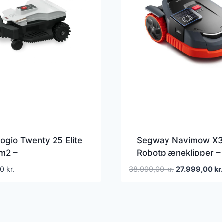
gio Twenty 25 Elite
Segway Navimow X
m2 –
Robotplæneklipper –
tplæneklipper
10.000 m2
Den
00
kr.
38.999,00
kr.
27.999,00
kr
oprindelige
pris
var:
38.999,00 kr.