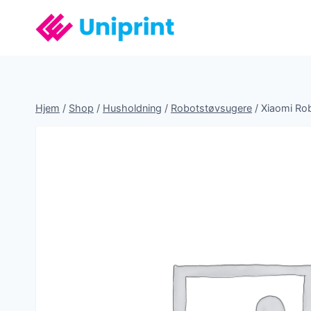
Fortsæt
til
indhold
Hjem
/
Shop
/
Husholdning
/
Robotstøvsugere
/
Xiaomi Ro