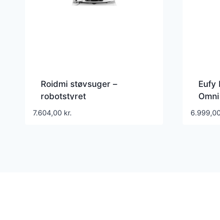
Roidmi støvsuger –
Eufy
robotstyret
Omni
7.604,00
kr.
6.999,0