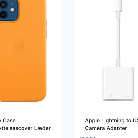
e Case
Apple Lightning to U
yttelsescover Læder
Camera Adapter
ornisk valmue –
Lightning-adapter