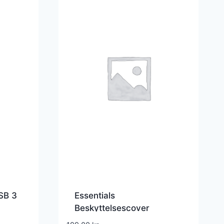
SB 3
Essentials
Beskyttelsescover
Polyurethan Sort