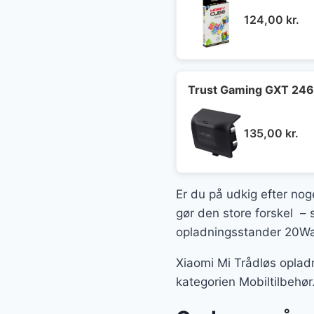
124,00
kr.
Trust Gaming GXT 246 A
135,00
kr.
Er du på udkig efter nog
gør den store forskel – 
opladningsstander 20Wat
Xiaomi Mi Trådløs oplad
kategorien Mobiltilbehø