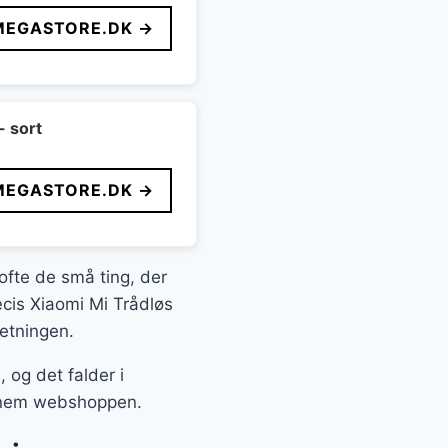
MEGASTORE.DK →
- sort
MEGASTORE.DK →
 ofte de små ting, der
æcis Xiaomi Mi Trådløs
etningen.
og det falder i
gennem webshoppen.