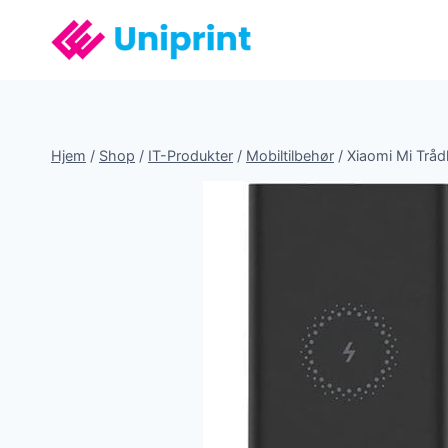
Fortsæt
til
indhold
Hjem
/
Shop
/
IT-Produkter
/
Mobiltilbehør
/
Xiaomi Mi Trå