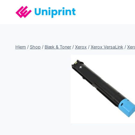
Fortsæt
til
indhold
Hjem
/
Shop
/
Blæk & Toner
/
Xerox
/
Xerox VersaLink
/
Xer