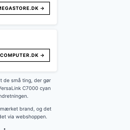
MEGASTORE.DK →
FCOMPUTER.DK →
it de små ting, der gør
x VersaLink C7000 cyan
indretningen.
 mærket brand, og det
e det via webshoppen.