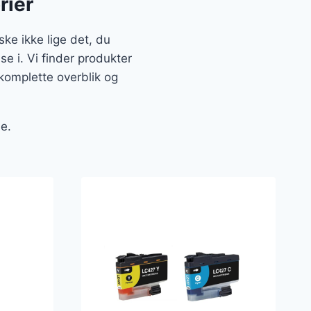
rier
e ikke lige det, du
e i. Vi finder produkter
komplette overblik og
e.