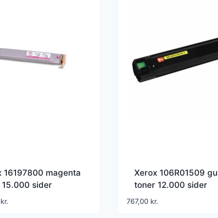
x 16197800 magenta
Xerox 106R01509 gu
 15.000 sider
toner 12.000 sider
7800 – Kompatibel
106R01509 – Kompat
0
kr.
767,00
kr.