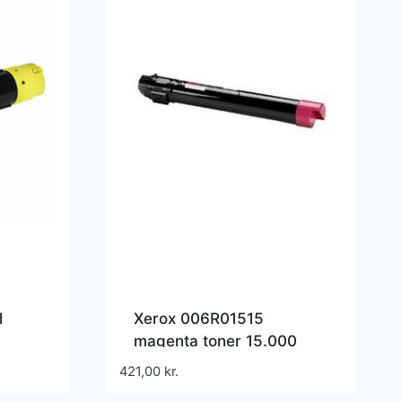
l
Xerox 006R01515
magenta toner 15.000
ibel
sider 006R01515 –
421,00
kr.
Kompatibel