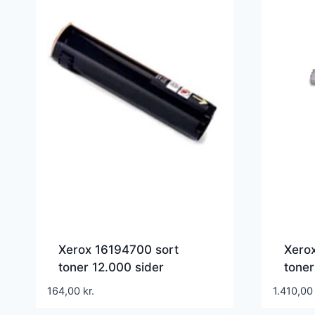
Xerox 16194700 sort
Xero
toner 12.000 sider
toner
16194700 – Kompatibel
1619
164,00
kr.
1.410,0