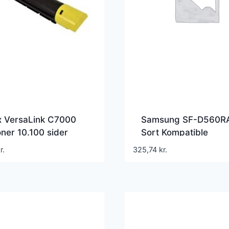
x VersaLink C7000
Samsung SF-D560R
oner 10.100 sider
Sort Kompatible
03758 – Kompatibel
Lasertoner 3.000 Si
r.
325,74
kr.