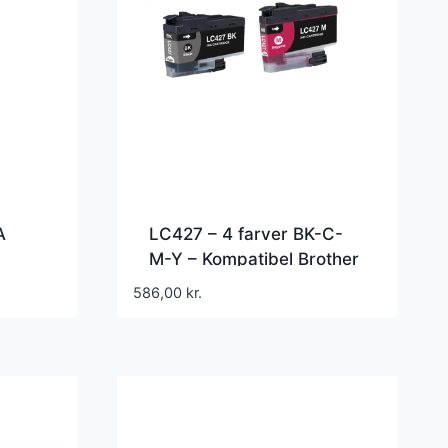
A
LC427 – 4 farver BK-C-
M-Y – Kompatibel Brother
der
– LC427 – 7.500 sider
586,00
kr.