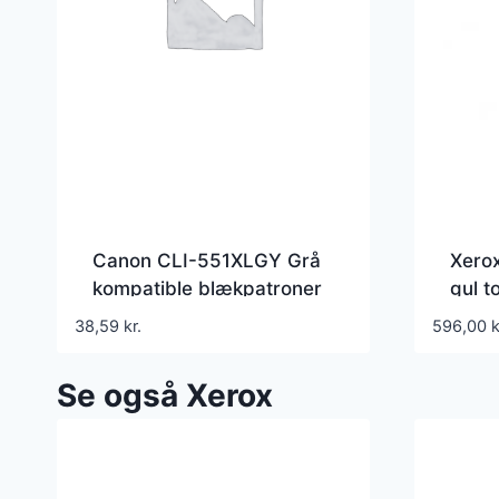
Canon CLI-551XLGY Grå
Xero
kompatible blækpatroner
gul t
106R
38,59
kr.
596,00
k
Se også Xerox