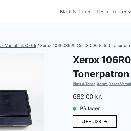
Blæk & Toner
IT-Produkter
ox VersaLink C405
/
Xerox 106R03529 Gul (8.000 Sider) Tonerpat
Xerox 106R0
Tonerpatron
Blæk & Toner
,
Xerox
,
Xerox Versa
682,00
kr.
På lager
OFFI.DK →