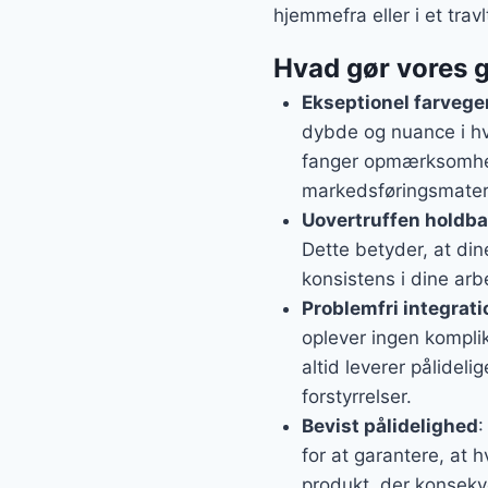
hjemmefra eller i et travl
Hvad gør vores g
Ekseptionel farvege
dybde og nuance i hv
fanger opmærksomhed
markedsføringsmateria
Uovertruffen holdb
Dette betyder, at dine
konsistens i dine arb
Problemfri integrati
oplever ingen komplik
altid leverer pålidel
forstyrrelser.
Bevist pålidelighed
:
for at garantere, at 
produkt, der konsekve