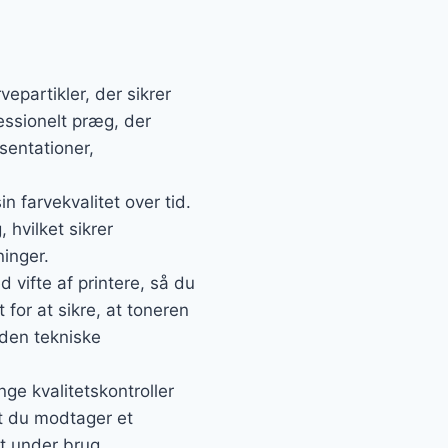
epartikler, der sikrer
essionelt præg, der
entationer,
n farvekvalitet over tid.
 hvilket sikrer
inger.
 vifte af printere, så du
 for at sikre, at toneren
uden tekniske
ge kvalitetskontroller
at du modtager et
t under brug.