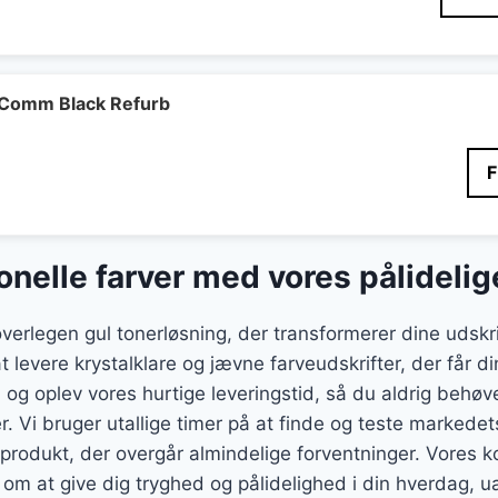
Comm Black Refurb
nelle farver med vores pålidelig
overlegen gul tonerløsning, der transformerer dine udskr
at levere krystalklare og jævne farveudskrifter, der får d
ag, og oplev vores hurtige leveringstid, så du aldrig behøv
r. Vi bruger utallige timer på at finde og teste markede
t produkt, der overgår almindelige forventninger. Vores k
 om at give dig tryghed og pålidelighed i din hverdag, 