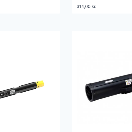
01479 – Kompatibel
113R00692 – Kompat
314,00
kr.