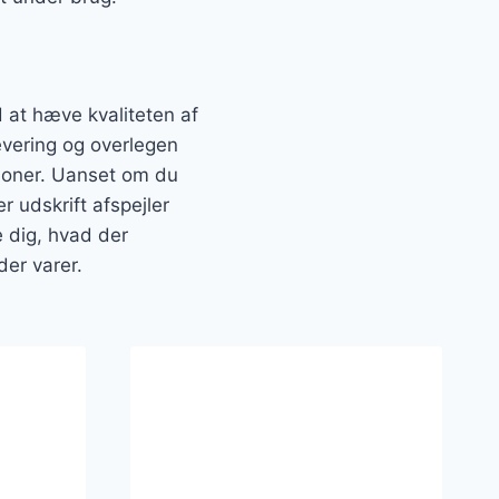
d at hæve kvaliteten af
levering og overlegen
tioner. Uanset om du
r udskrift afspejler
e dig, hvad der
der varer.