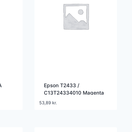
A
Epson T2433 /
C13T24334010 Magenta
ider
Kompatible Blækpatron
53,89
kr.