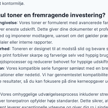
t kontormiljø.
ul toner en fremragende investering?
ngivelse
: Vores toner er formuleret med avancerede farv
er eneste udskrift. Dette giver dine dokumenter et prof
 og imponerer modtagere, uanset om det gælder præs
ler eller interne rapporter.
arhed
: Toneren er designet til at modstå slid og bevare si
 print forbliver skarpe og farverige selv ved hyppig brug,
ejdsprocesser og reducerer behovet for hyppige udskiftn
on
: Vores kompatible serie fungerer sømløst med en bred
ationer eller nedetid. Vi har gennemtestet kompatibilitet
ige resultater, så du kan fokusere på dine kerneopgaver 
 Vores omhyggelige udvælgelsesprocess inkluderer stren
hver tonerpatron opfylder høje standarder. Dette sikrer, 
nt leverer exceptionelle ydeevne og giver dig ro i sinde