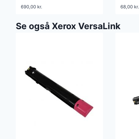
sider – kompatibel
106R
690,00
kr.
68,00
kr.
006R04358
Se også Xerox VersaLink