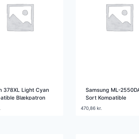
n 378XL Light Cyan
Samsung ML-2550D
atible Blækpatron
Sort Kompatible
Lasertoner 10.000 S
.
470,86
kr.