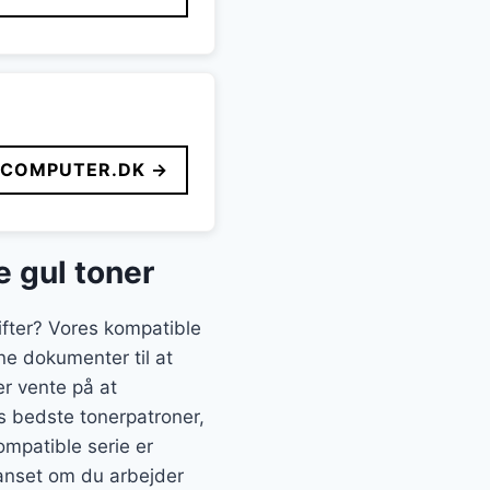
FCOMPUTER.DK →
e gul toner
ifter? Vores kompatible
ine dokumenter til at
er vente på at
ts bedste tonerpatroner,
ompatible serie er
uanset om du arbejder