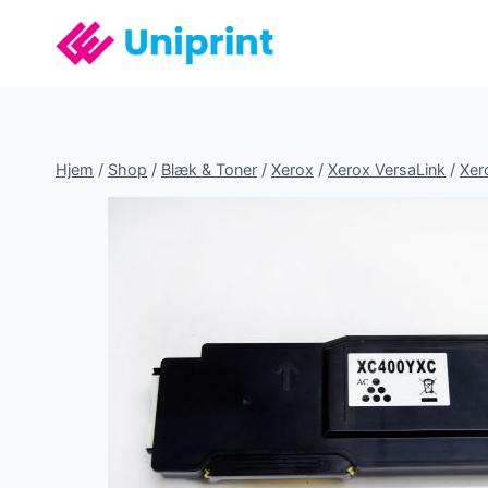
Fortsæt
til
indhold
Hjem
/
Shop
/
Blæk & Toner
/
Xerox
/
Xerox VersaLink
/
Xer