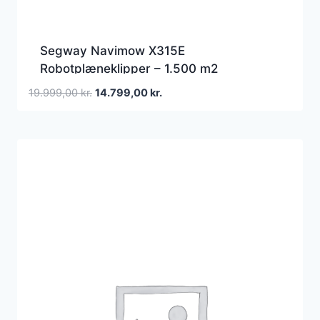
Segway Navimow X315E
Robotplæneklipper – 1.500 m2
Den
Den
19.999,00
kr.
14.799,00
kr.
oprindelige
aktuelle
pris
pris
var:
er:
19.999,00 kr..
14.799,00 kr..