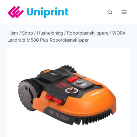
Fortsæt
til
indhold
Hjem
/
Shop
/
Husholdning
/
Robotplæneklippere
/
WORX
Landroid M500 Plus Robotplæneklipper